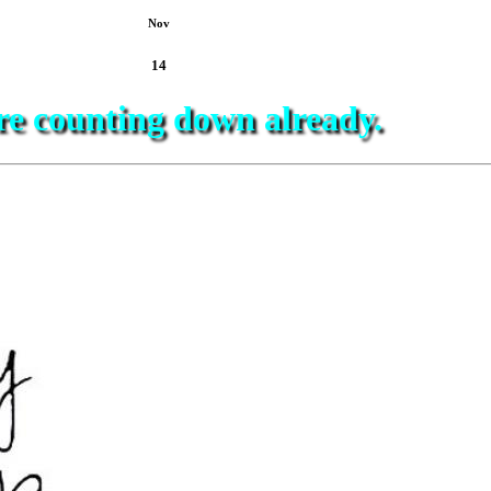
Nov
14
e counting down already.