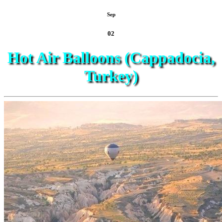
Sep
02
Hot Air Balloons (Cappadocia,
Turkey)