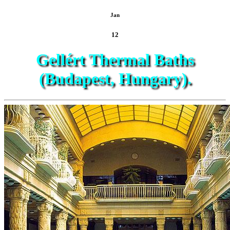
Jan
12
Gellért Thermal Baths
(Budapest, Hungary).